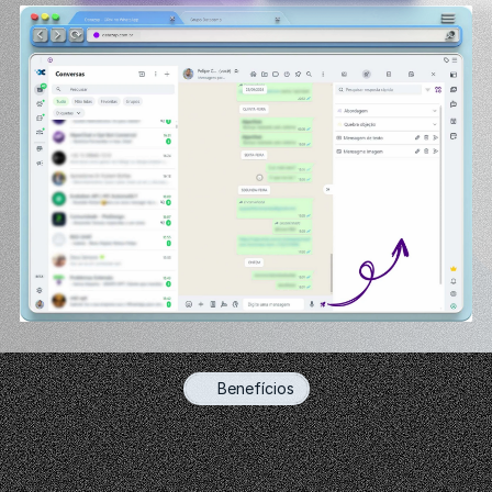
Benefícios
Transforme
a
gestão
do
seu
WhatsApp
Web