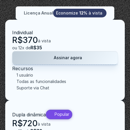
usuários
Licença Anual
Economize 
12%
 à vista 
Individual
R$370
à vista
R$35
ou 12x de
Assinar agora
Recursos
1 usuário
Todas as funcionalidades
Suporte via Chat
Dupla dinâmica
Popular
R$720
à vista