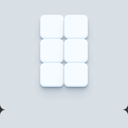
Principais
integrações
Integre
facilmente
com
suas
ferramentas
favoritas