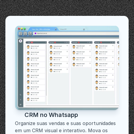
Revolucione
seu
atendimento
com
uma
ferramenta
que
dá
superpoderes
ao
seu
WhatsApp!
CRM no Whatsapp 
Organize suas vendas e suas oportunidades 
em um CRM visual e interativo. Mova os 