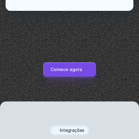
Inteligência artificial
Respostas Rápidas
Chatbot
Lembretes
Funil de Vendas Kan
Comece agora
Integrações