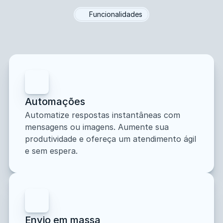
Funcionalidades
Os
super
poderes
Seu
WhatsApp
=
Sua
máquina
de
vendas
Automações
Automatize respostas instantâneas com 
mensagens ou imagens. Aumente sua 
produtividade e ofereça um atendimento ágil 
e sem espera.
Envio em massa