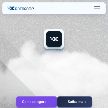
Dê
super
poderes
ao
seu
WhatsApp
Web
Venda
muito
mais
e
agilize
seu
atendimento
com
nossa
extensão
de
WhatsApp
Web
poderosa
Comece agora
Saiba mais